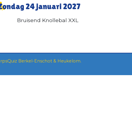
Zondag 24 januari 2027
Bruisend Knollebal XXL
rpsQuiz Berkel-Enschot & Heukelom
.