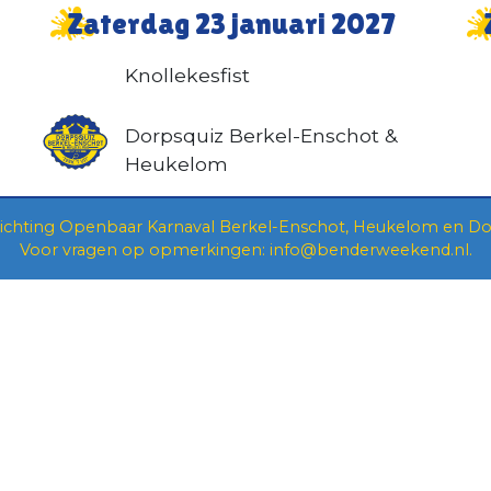
Zaterdag 23 januari 2027
Knollekesfist
Dorpsquiz Berkel-Enschot &
Heukelom
tichting Openbaar Karnaval Berkel-Enschot, Heukelom
en
Do
Voor vragen op opmerkingen:
info@benderweekend.nl
.