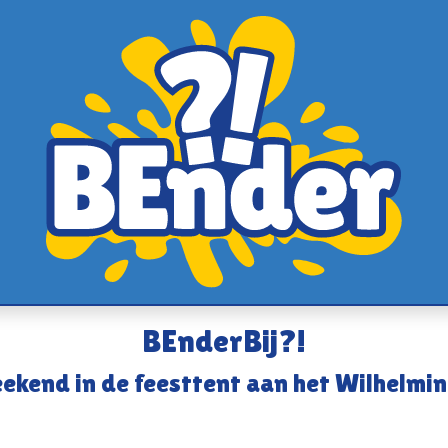
BEnderBij?!
ekend in de feesttent aan het Wilhelmi